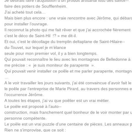
Je désirais faire l’acquisition d’un produit artisanal issu des savoir-­
faire des potiers de Soufflenheim.
J’ai acheté tout cela…
Mais bien plus encore : une vraie rencontre avec Jérôme, qui débar
pour installer l’ouvrage.
Il reconnut la photo qui me fait rêver et que j’ai accrochée fièreme
c’est le déco de Saint-­Hil !? » me dit-­il.
Et oui, c’est le décollage du tremplin deltaplane de Saint-­Hilaire-­
du-­Touvet, sur lequel je m’élance
seule pour mon premier vol, il y a bien longtemps.
Qui pouvait reconnaître le lieu avec les montagnes de Belledonne à l’
me précise : « je suis moniteur de parapente ».
Qui pouvait venir installer ce poêle et me parler parapente, montagne e
…
A le voir travailler les jours suivants, j’ai été convaincue d’avoir fait l
le poêle par l’entreprise de Marie Pirard, au travers des personnes e
l’occurrence Jérôme.
A toutes les étapes, j’ai vu que poêlier est un vrai métier.
Le poêle est proposé à l’auto-­
construction, mais franchement quel bonheur de le voir monter par 
personne compétente.
Le poêle est un vrai puzzle d’une centaine de pièces. Les anneaux 
Rien ne s’improvise, que ce soit :