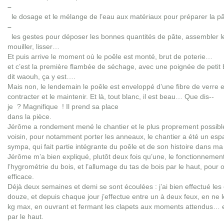
–
le dosage et le mélange de l’eau aux matériaux pour préparer la pât
–
les gestes pour déposer les bonnes quantités de pâte, assembler le
mouiller, lisser…
Et puis arrive le moment où le poêle est monté, brut de poterie…
et c’est la première flambée de séchage, avec une poignée de petit b
dit waouh, ça y est….
Mais non, le lendemain le poêle est enveloppé d’une fibre de verre e
contracter et le maintenir. Et là, tout blanc, il est beau… Que dis-­
je ? Magnifique ! Il prend sa place
dans la pièce.
Jérôme a rondement mené le chantier et le plus proprement possibl
voisin, pour notamment porter les anneaux, le chantier a été un e
sympa, qui fait partie intégrante du poêle et de son histoire dans m
Jérôme m’a bien expliqué, plutôt deux fois qu’une, le fonctionnement
l’hygrométrie du bois, et l’allumage du tas de bois par le haut, pour
efficace.
Déjà deux semaines et demi se sont écoulées : j’ai bien effectué les
douze, et depuis chaque jour j’effectue entre un à deux feux, en ne 
kg max, en ouvrant et fermant les clapets aux moments attendus… e
par le haut.