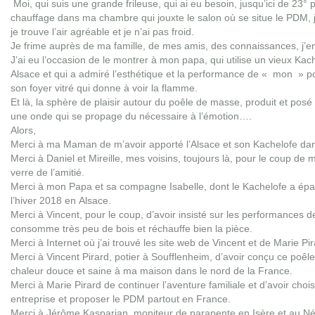
Moi, qui suis une grande frileuse, qui ai eu besoin, jusqu’ici de 23° p
chauffage dans ma chambre qui jouxte le salon où se situe le PDM,
je trouve l’air agréable et je n’ai pas froid.
Je frime auprès de ma famille, de mes amis, des connaissances, j’e
J’ai eu l’occasion de le montrer à mon papa, qui utilise un vieux Ka
Alsace et qui a admiré l’esthétique et la performance de « mon »
son foyer vitré qui donne à voir la flamme.
Et là, la sphère de plaisir autour du poêle de masse, produit et po
une onde qui se propage du nécessaire à l’émotion….
Alors,
Merci à ma Maman de m’avoir apporté l’Alsace et son Kachelofe dan
Merci à Daniel et Mireille, mes voisins, toujours là, pour le coup de 
verre de l’amitié.
Merci à mon Papa et sa compagne Isabelle, dont le Kachelofe a é
l’hiver 2018 en Alsace.
Merci à Vincent, pour le coup, d’avoir insisté sur les performances d
consomme très peu de bois et réchauffe bien la pièce.
Merci à Internet où j’ai trouvé les site web de Vincent et de Marie Pir
Merci à Vincent Pirard, potier à Soufflenheim, d’avoir conçu ce poêl
chaleur douce et saine à ma maison dans le nord de la France.
Merci à Marie Pirard de continuer l’aventure familiale et d’avoir chois
entreprise et proposer le PDM partout en France.
Merci à Jérôme Kasparian, moniteur de parapente en Isère et au Nép