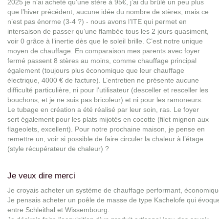
2025 je n’ai acheté qu’une stère à 95€, j’ai du brûlé un peu plus
que l’hiver précédent, aucune idée du nombre de stères, mais ce
n’est pas énorme (3-4 ?) - nous avons l’ITE qui permet en
intersaison de passer qu’une flambée tous les 2 jours quasiment,
voir 0 grâce à l’inertie dès que le soleil brille. C’est notre unique
moyen de chauffage. En comparaison mes parents avec foyer
fermé passent 8 stères au moins, comme chauffage principal
également (toujours plus économique que leur chauffage
électrique, 4000 € de facture). L’entretien ne présente aucune
difficulté particulière, ni pour l’utilisateur (desceller et resceller les
bouchons, et je ne suis pas bricoleur) et ni pour les ramoneurs.
Le tubage en création a été réalisé par leur soin, ras. Le foyer
sert également pour les plats mijotés en cocotte (filet mignon aux
flageolets, excellent). Pour notre prochaine maison, je pense en
remettre un, voir si possible de faire circuler la chaleur à l’étage
(style récupérateur de chaleur) ?
Je veux dire merci
Je croyais acheter un système de chauffage performant, économiqu
Je pensais acheter un poêle de masse de type Kachelofe qui évoqu
entre Schleithal et Wissembourg.